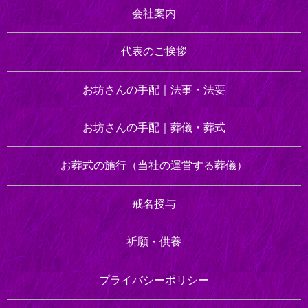
会社案内
代表のご挨拶
お坊さんの手配｜
法事・法要
お坊さんの手配｜
葬儀・葬式
お葬式の施行
（当社の運営する葬儀）
戒名授与
祈願・供養
プライバシーポリシー