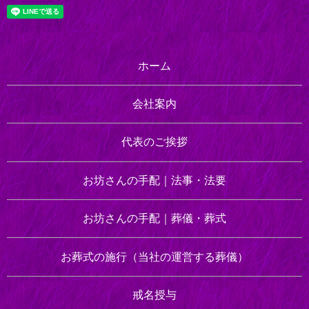
ホーム
会社案内
代表のご挨拶
お坊さんの手配｜
法事・法要
お坊さんの手配｜
葬儀・葬式
お葬式の施行
（当社の運営する葬儀）
戒名授与