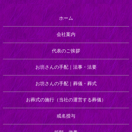
ホーム
会社案内
代表のご挨拶
お坊さんの手配｜
法事・法要
お坊さんの手配｜
葬儀・葬式
お葬式の施行
（当社の運営する葬儀）
戒名授与