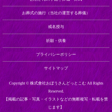
お葬式の施行
（当社の運営する葬儀）
戒名授与
祈願・供養
プライバシーポリシー
サイトマップ
Copyright © 株式會社おぼうさんどっとこむ All Rights
Reserved.
【掲載の記事・写真・イラストなどの無断複写・転載を禁
じます】