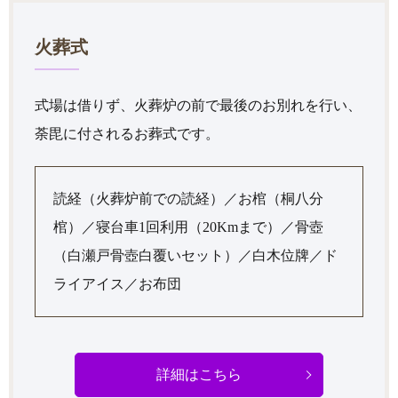
火葬式
式場は借りず、火葬炉の前で最後のお別れを行い、
荼毘に付されるお葬式です。
読経（火葬炉前での読経）／お棺（桐八分
棺）／寝台車1回利用（20Kmまで）／骨壺
（白瀬戸骨壺白覆いセット）／白木位牌／ド
ライアイス／お布団
詳細はこちら