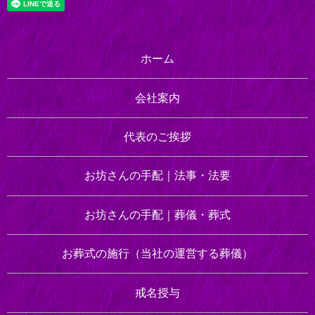
ホーム
会社案内
代表のご挨拶
お坊さんの手配｜
法事・法要
お坊さんの手配｜
葬儀・葬式
お葬式の施行
（当社の運営する葬儀）
戒名授与