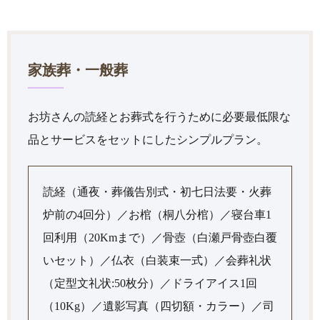
家族葬・一般葬
お坊さんの読経とお葬式を行うために必要最低限な
品とサービスをセットにしたシンプルプラン。
読経（通夜・葬儀告別式・初七日法要・火葬
炉前の4回分）／お棺（桐八分棺）／寝台車1
回利用（20Kmまで）／骨壺（白瀬戸骨壺白覆
いセット）／仏衣（白装束一式）／会葬礼状
（定型文礼状:50枚分）／ドライアイス1回
（10Kg）／遺影写真（四切額・カラー）／司