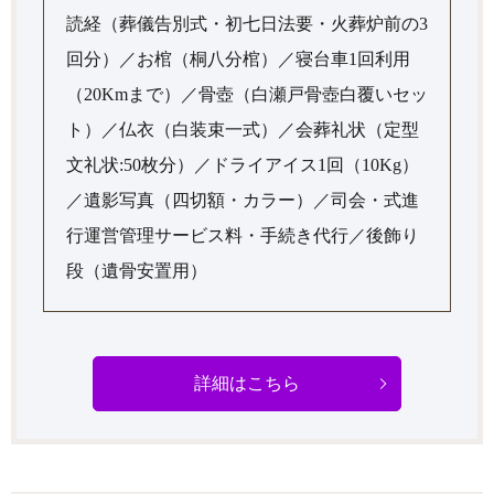
読経（葬儀告別式・初七日法要・火葬炉前の3
回分）／お棺（桐八分棺）／寝台車1回利用
（20Kmまで）／骨壺（白瀬戸骨壺白覆いセッ
ト）／仏衣（白装束一式）／会葬礼状（定型
文礼状:50枚分）／ドライアイス1回（10Kg）
／遺影写真（四切額・カラー）／司会・式進
行運営管理サービス料・手続き代行／後飾り
段（遺骨安置用）
詳細はこちら