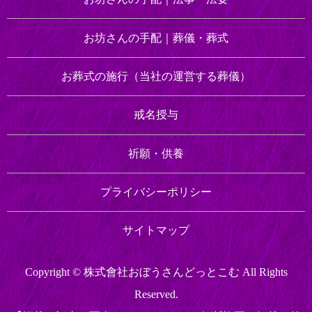
お坊さんの手配｜
葬儀・葬式
お葬式の施行
（当社の運営する葬儀）
戒名授与
祈願・供養
プライバシーポリシー
サイトマップ
Copyright © 株式會社おぼうさんどっとこむ All Rights
Reserved.